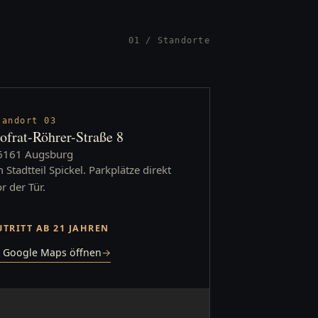
01 / Standorte
tandort 03
ofrat-Röhrer-Straße 8
6161 Augsburg
 Stadtteil Spickel. Parkplätze direkt
r der Tür.
UTRITT AB 21 JAHREN
n Google Maps öffnen