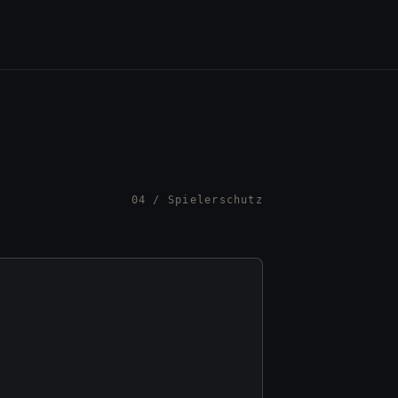
04 / Spielerschutz