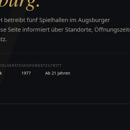
7
betreibt fünf Spielhallen im Augsburger
ese Seite informiert über Standorte, Öffnungszei
tz.
IELGERÄTE
GEGRÜNDET
ZUTRITT
k
1977
Ab 21 Jahren