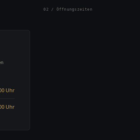
02 / Öffnungszeiten
en
:00 Uhr
:00 Uhr