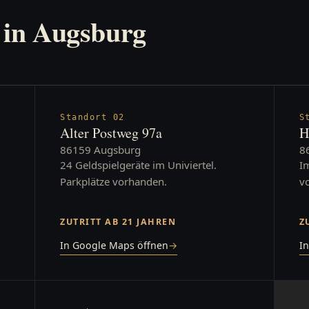
 in Augsburg
Standort 02
S
Alter Postweg 97a
H
86159 Augsburg
8
24 Geldspielgeräte im Univiertel.
Im
Parkplätze vorhanden.
vo
ZUTRITT AB 21 JAHREN
Z
In Google Maps öffnen
I