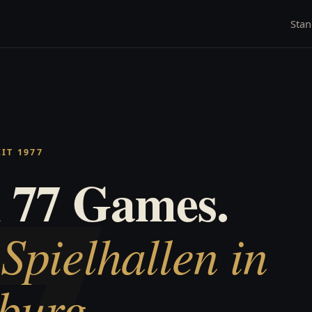
Stan
IT 1977
l 77 Games.
Spielhallen in
burg.