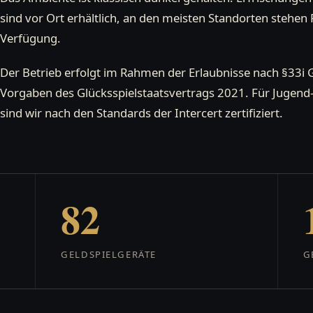
sind vor Ort erhältlich, an den meisten Standorten stehen 
Verfügung.
Der Betrieb erfolgt im Rahmen der Erlaubnisse nach §33
Vorgaben des Glücksspielstaatsvertrags 2021. Für Jugend-
sind wir nach den Standards der Intercert zertifiziert.
82
GELDSPIELGERÄTE
G